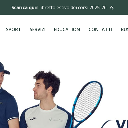
Scarica qui
il libretto estivo dei corsi 2025-26 ! 💪
SPORT
SERVIZI
EDUCATION
CONTATTI
BU