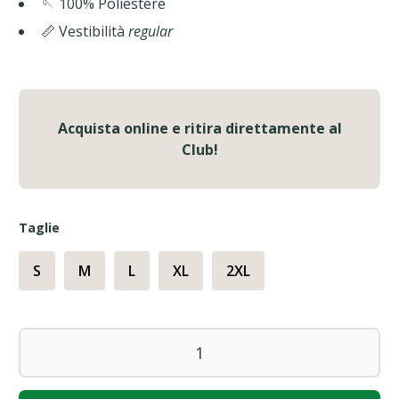
🪡 100% Poliestere
📏 Vestibilità
regular
Acquista online e ritira direttamente al
Club!
Taglie
S
M
L
XL
2XL