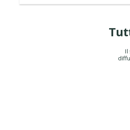
Tut
Il
diff