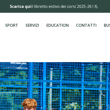
Scarica qui
il libretto estivo dei corsi 2025-26 ! 💪
SPORT
SERVIZI
EDUCATION
CONTATTI
BU