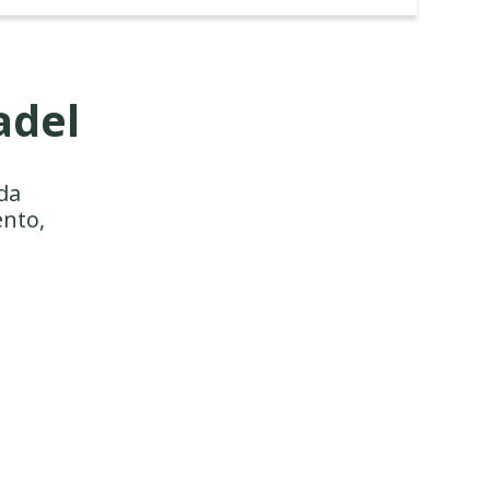
adel
ida
ento,