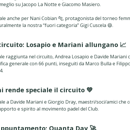
meglio su Jacopo La Notte e Giacomo Masiero.
le anche per Nani Cobian 🐅, protagonista del torneo femm
ralmente la nostra “fuori categoria” Gigi Cuscela 😄.
 circuito: Losapio e Mariani allungano 📈
ale raggiunta nel circuito, Andrea Losapio e Davide Mariani 
sifica generale con 66 punti, inseguiti da Marco Bulla e Filip
4.
i rende speciale il circuito 💚
ale a Davide Mariani e Giorgio Dray, maestri/soci/amici che 
upporto e spirito al movimento padel del Club.
appuntamento: Quanta Day 🚀