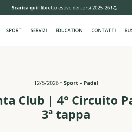
Scarica qui
il libretto estivo dei corsi 2025-26 ! 💪
SPORT
SERVIZI
EDUCATION
CONTATTI
BU
12/5/2026
•
Sport
-
Padel
ta Club | 4° Circuito Pa
3ª tappa