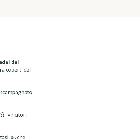
adel del
ra coperti del
o accompagnato
, vincitori
asi 🫓, che