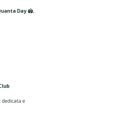
uanta Day
🏟️,
Club
 dedicata e