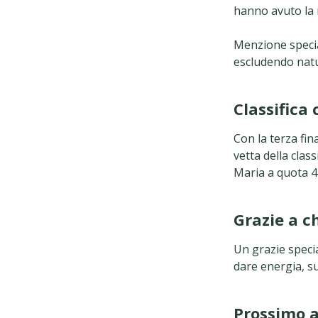
hanno avuto la 
Menzione specia
escludendo natu
Classifica
Con la terza fin
vetta della clas
Maria a quota 4
Grazie a ch
Un grazie speci
dare energia, s
Prossimo 