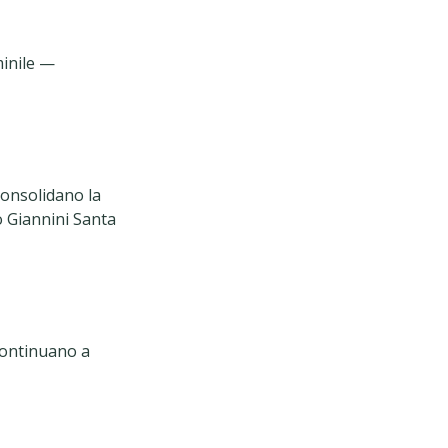
inile —
consolidano la
po Giannini Santa
continuano a