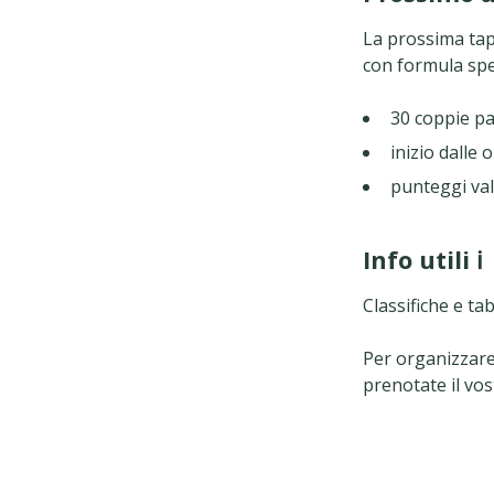
La prossima tapp
con formula spe
30 coppie pa
inizio dalle 
punteggi vali
Info utili ℹ️
Classifiche e ta
Per organizzare 
prenotate il vo