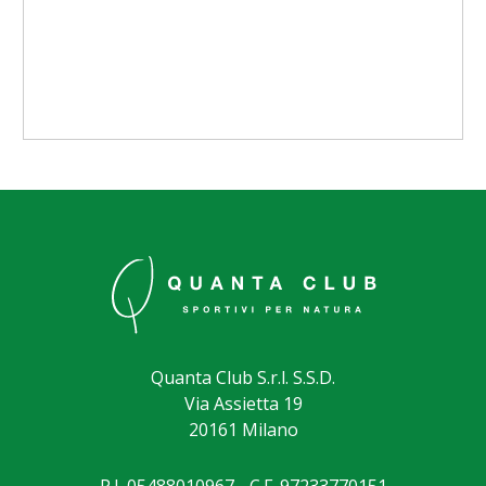
Quanta Club S.r.l. S.S.D.
Via Assietta 19
20161 Milano
P.I. 05488010967 - C.F. 97233770151