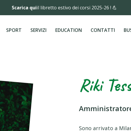
Scarica qui
il libretto estivo dei corsi 2025-26 ! 💪
SPORT
SERVIZI
EDUCATION
CONTATTI
BU
Riki Tes
Amministrator
Sono arrivato a Mila