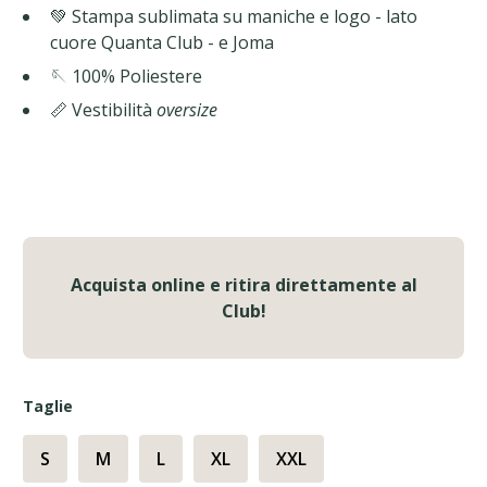
💚 Stampa sublimata su maniche e logo - lato
cuore Quanta Club - e Joma
🪡 100% Poliestere
📏 Vestibilità
oversize
Acquista online e ritira direttamente al
Club!
Taglie
S
M
L
XL
XXL