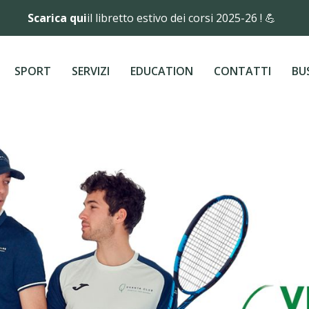
Scarica qui
il libretto estivo dei corsi 2025-26 ! 💪
SPORT
SERVIZI
EDUCATION
CONTATTI
BU