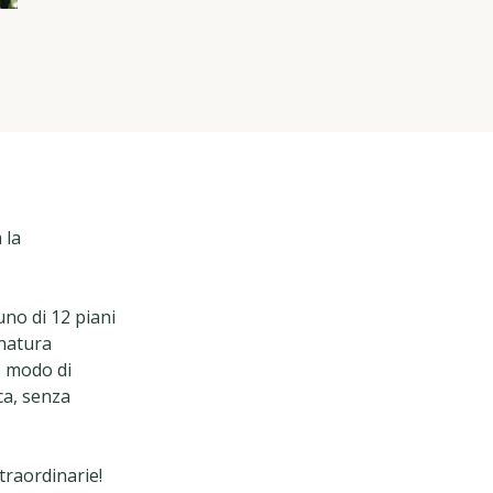
 la
uno di 12 piani
 natura
o modo di
ica, senza
straordinarie!