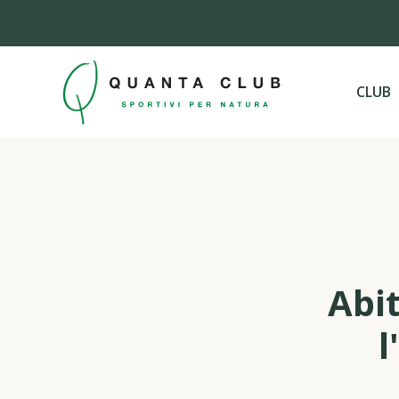
CLUB
Abit
l