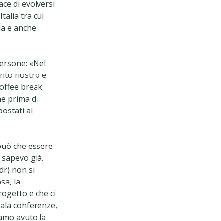
ace di evolversi
talia tra cui
lia e anche
persone: «Nel
nto nostro e
coffee break
ne prima di
postati al
può che essere
 sapevo già.
dr) non si
sa, la
rogetto e che ci
ala conferenze,
iamo avuto la