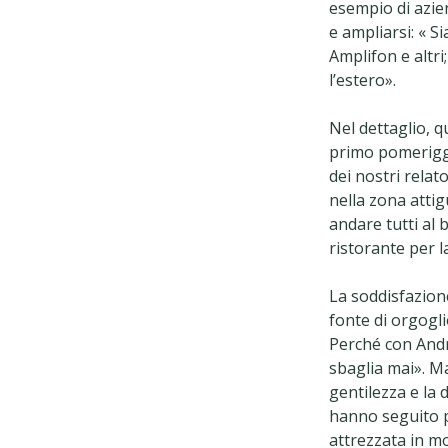
esempio di azien
e ampliarsi: « S
Amplifon e altri
l’estero».
Nel dettaglio, q
primo pomerigg
dei nostri rela
nella zona attig
andare tutti al 
ristorante per l
La soddisfazion
fonte di orgogli
Perché con Andr
sbaglia mai». Ma
gentilezza e la 
hanno seguito p
attrezzata in m