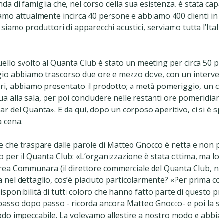
da di famiglia che, nel corso della sua esistenza, è stata cap
iamo attualmente incirca 40 persone e abbiamo 400 clienti in I
; siamo produttori di apparecchi acustici, serviamo tutta l’Ita
uello svolto al Quanta Club è stato un meeting per circa 50 
io abbiamo trascorso due ore e mezzo dove, con un interve
tori, abbiamo presentato il prodotto; a metà pomeriggio, un 
ua alla sala, per poi concludere nelle restanti ore pomeridia
bar del Quanta». E da qui, dopo un corposo aperitivo, ci si è s
a cena.
e che traspare dalle parole di Matteo Gnocco è netta e non 
o per il Quanta Club: «L’organizzazione è stata ottima, ma lo
ea Communara (il direttore commerciale del Quanta Club, n
 nel dettaglio, cos’è piaciuto particolarmente? «Per prima co
disponibilità di tutti coloro che hanno fatto parte di questo p
asso dopo passo - ricorda ancora Matteo Gnocco- e poi la s
odo impeccabile. La volevamo allestire a nostro modo e abb