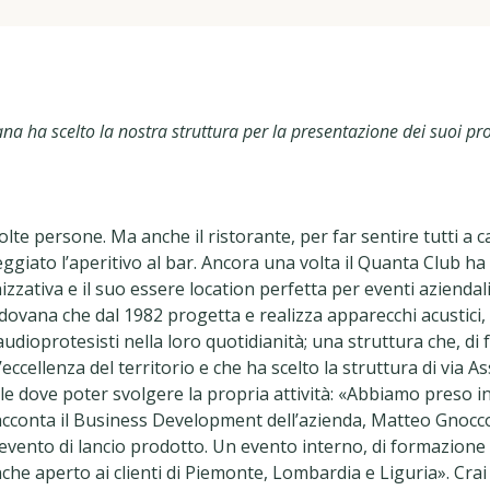
a ha scelto la nostra struttura per la presentazione dei suoi pro
lte persone. Ma anche il ristorante, per far sentire tutti a 
giato l’aperitivo al bar. Ancora una volta il Quanta Club ha
zzativa e il suo essere location perfetta per eventi aziendal
dovana che dal 1982 progetta e realizza apparecchi acustici
audioprotesisti nella loro quotidianità; una struttura che, di f
ccellenza del territorio e che ha scelto la struttura di via A
e dove poter svolgere la propria attività: «Abbiamo preso in
racconta il Business Development dell’azienda, Matteo Gnocco
 evento di lancio prodotto. Un evento interno, di formazione 
che aperto ai clienti di Piemonte, Lombardia e Liguria». Crai 