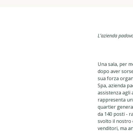
L’azienda padovan
Una sala, per mo
dopo aver sorseg
sua forza organi
Spa, azienda pa
assistenza agli 
rappresenta un’e
quartier general
da 140 posti - 
svolto il nostro
venditori, ma an