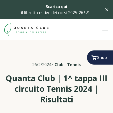
Scarica qui
il libretto estivo dei corsi 2025-26 ! 💪
Shop
26/2/2024
•
Club
-
Tennis
Quanta Club | 1^ tappa III
circuito Tennis 2024 |
Risultati