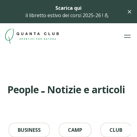
Scarica qui
il libretto estivo dei corsi 2025-26 ! 💪
-
People
Notizie e articoli
BUSINESS
CAMP
CLUB