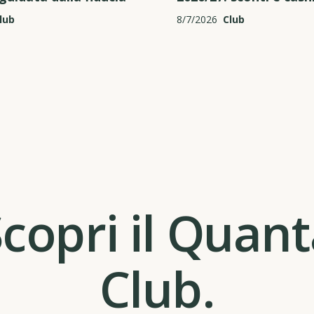
lub
8/7/2026
Club
copri il Quan
Club.