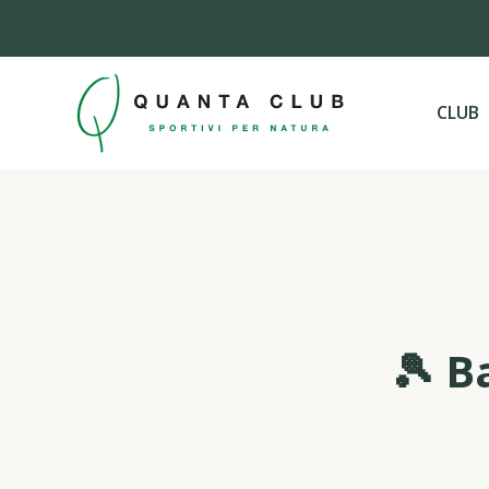
CLUB
🎾 B