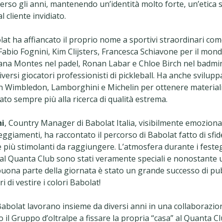
erso gli anni, mantenendo un’identità molto forte, un’etica 
 cliente invidiato.
lat ha affiancato il proprio nome a sportivi straordinari co
Fabio Fognini, Kim Clijsters, Francesca Schiavone per il mond
ana Montes nel padel, Ronan Labar e Chloe Birch nel badmi
ersi giocatori professionisti di pickleball. Ha anche svilup
 Wimbledon, Lamborghini e Michelin per ottenere materiali 
ato sempre più alla ricerca di qualità estrema.
ni
, Country Manager di Babolat Italia, visibilmente emoziona
eggiamenti, ha raccontato il percorso di Babolat fatto di sfid
e più stimolanti da raggiungere. L’atmosfera durante i festeg
a al Quanta Club sono stati veramente speciali e nonostante 
uona parte della giornata è stato un grande successo di pub
eri di vestire i colori Babolat!
abolat lavorano insieme da diversi anni in una collaborazio
 il Gruppo d’oltralpe a fissare la propria “casa” al Quanta Cl