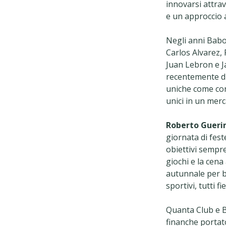
innovarsi attrav
e un approccio al
Negli anni Babo
Carlos Alvarez, 
Juan Lebron e J
recentemente div
uniche come con
unici in un merc
Roberto Gueri
giornata di fest
obiettivi sempr
giochi e la cen
autunnale per b
sportivi, tutti fi
Quanta Club e B
finanche portato