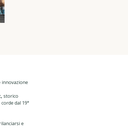
 e innovazione
,
storico
 corde dal 19°
ilanciarsi e