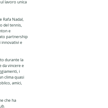
sul lavoro unica
me Rafa Nadal,
o del tennis,
nton e
pato partnership
innovativi e
to durante la
e da vincere e
giamenti, i
un clima quasi
blico, amici,
ne che ha
ub.