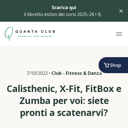
Scarica qui
il libretto estivo dei corsi 2025-26 ! 💪
Shop
7/10/2022
•
Club
-
Fitness & Danza
Calisthenic, X-Fit, FitBox e
Zumba per voi: siete
pronti a scatenarvi?