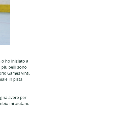
io ho iniziato a
 più belli sono
orld Games vinti.
male in pista
sogna avere per
ambio mi aiutano