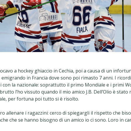
cavo a hockey ghiaccio in Cechia, poi a causa di un infortun
ne emigrando in Francia dove sono poi rimasto 7 anni. I ricordi
si con la nazionale: soprattutto il primo Mondiale e i primi W
rutto l’ho vissuto quando il mio amico J.B. Dell’Olio è stato 
le, per fortuna poi tutto si è risolto.
allenare i ragazzini: cerco di spiegargli il rispetto che bi
che che se hanno bisogno di un amico io ci sono. Loro in c