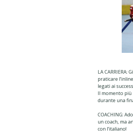
LA CARRIERA: Gio
praticare l’inli
legati ai succes
Il momento più b
durante una fina
COACHING: Adoro 
un coach, ma an
con l’italiano!