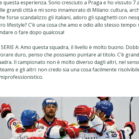
e questa esperienza. Sono cresciuto a Praga e ho vissuto 7 a
le grandi città e mi sono innamorato di Milano: cultura, archi
he forse scandalizzo gli italiani, adoro gli spaghetti con nes
tro lifestyle? C’è una cosa che amo e odio allo stesso tempo:
ndare o fare dopo qualcosa!
SERIE A: Amo questa squadra, il livello è molto buono. Dob
vorare duro, penso che possiamo puntare al titolo. C’è grand
dra. Il campionato non è molto diverso dagli altri, nel sens
p teams e gli altri: non credo sia una cosa facilmente risolvibi
miprofessionistico.