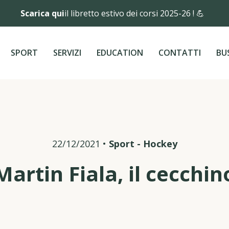
Scarica qui
il libretto estivo dei corsi 2025-26 ! 💪
SPORT
SERVIZI
EDUCATION
CONTATTI
BU
22/12/2021
•
Sport
-
Hockey
Martin Fiala, il cecchin