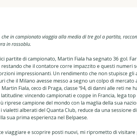
 che in campionato viaggia alla media di tre gol a partita, raccon
ra in rossoblu.
ci partite di campionato, Martin Fiala ha segnato 36 gol. Far
 restando che il contatore corre impazzito e questi numeri s
zioni impressionanti. Un rendimento che non stupisce gli ad
curi che il Milano avesse messo a segno un colpo di mercato 
Martin Fiala, ceco di Praga, classe ‘94, di danni alle reti ne 
 latitudine: vincendo campionati e coppe in Francia, lega top
iù riprese campione del mondo con la maglia della sua nazio
i vialetti alberati del Quanta Club, reduce da una sessione d
ulla sua prima esperienza nel Belpaese.
ce viaggiare e scoprire posti nuovi, mi riprometto di visitare