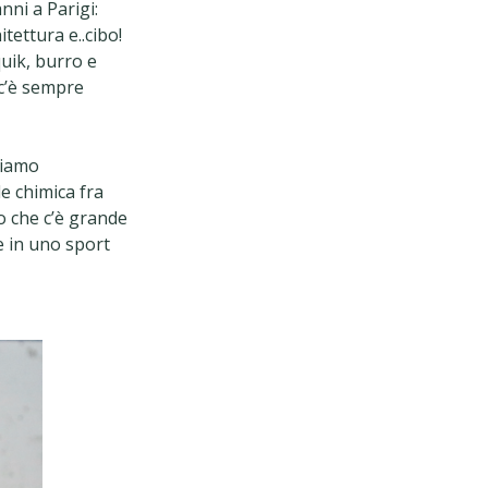
nni a Parigi:
tettura e..cibo!
quik, burro e
 c’è sempre
biamo
e chimica fra
o che c’è grande
le in uno sport