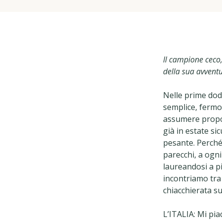
Il campione ceco,
della sua avventu
Nelle prime dodi
semplice, fermo
assumere propor
già in estate si
pesante. Perché 
parecchi, a ogni
laureandosi a p
incontriamo tra 
chiacchierata s
L’ITALIA: Mi pia