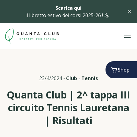
Scarica qui
il libretto estivo dei corsi 2025-26 ! 💪
Shop
23/4/2024
•
Club
-
Tennis
Quanta Club | 2^ tappa III
circuito Tennis Lauretana
| Risultati