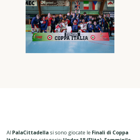
Al
PalaCittadella
si sono giocate le
Finali di Coppa