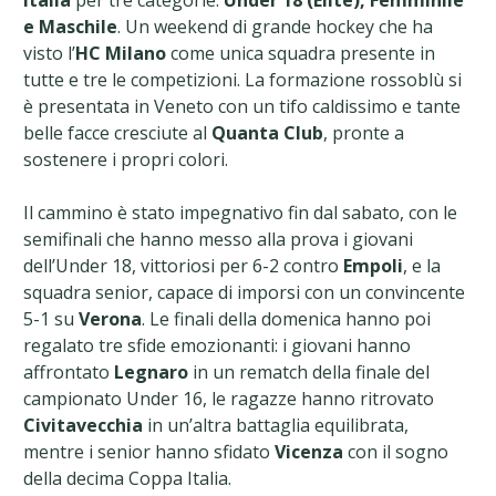
Italia
per tre categorie:
Under 18 (Elite), Femminile
e Maschile
. Un weekend di grande hockey che ha
visto l’
HC Milano
come unica squadra presente in
tutte e tre le competizioni. La formazione rossoblù si
è presentata in Veneto con un tifo caldissimo e tante
belle facce cresciute al
Quanta Club
, pronte a
sostenere i propri colori.
Il cammino è stato impegnativo fin dal sabato, con le
semifinali che hanno messo alla prova i giovani
dell’Under 18, vittoriosi per 6-2 contro
Empoli
, e la
squadra senior, capace di imporsi con un convincente
5-1 su
Verona
. Le finali della domenica hanno poi
regalato tre sfide emozionanti: i giovani hanno
affrontato
Legnaro
in un rematch della finale del
campionato Under 16, le ragazze hanno ritrovato
Civitavecchia
in un’altra battaglia equilibrata,
mentre i senior hanno sfidato
Vicenza
con il sogno
della decima Coppa Italia.