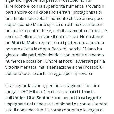
siglando il gol del sorpasso. I rossoblù non si
arrendono e, con la superiorità numerica, trovano il
pari ancora con il capitano
Ferrari
, protagonista di
una finale maiuscola. Il momento chiave arriva poco
dopo, quando Milano spreca un’ottima occasione in
un quattro contro due e, nel ribaltamento di fronte, è
ancora Delfino a trovare il gol decisivo. Nonostante
un
Mattia Mai
strepitoso tra i pali, Vicenza riesce a
portare a casa la coppa. Peccato, perché Milano ha
giocato alla pari, difendendosi con ordine e creando
numerose occasioni. Onore ai nostri avversari per la
vittoria meritata, ma la sensazione è che i rossoblù
abbiano tutte le carte in regola per riprovarci.
Ora si guarda avanti, perché la stagione è ancora
lunga e l’HC Milano è in corsa su
tutti i fronti
,
dall’
Under 10 ai Senior
. Sono ben
otto categorie
impegnate nei rispettivi campionati e pronte a tenere
alto il nome del club. La corsa continua e la voglia di