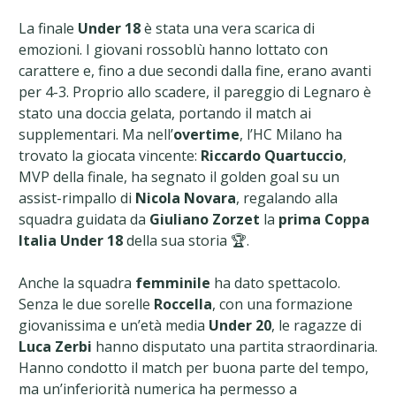
La finale
Under 18
è stata una vera scarica di
emozioni. I giovani rossoblù hanno lottato con
carattere e, fino a due secondi dalla fine, erano avanti
per 4-3. Proprio allo scadere, il pareggio di Legnaro è
stato una doccia gelata, portando il match ai
supplementari. Ma nell’
overtime
, l’HC Milano ha
trovato la giocata vincente:
Riccardo Quartuccio
,
MVP della finale, ha segnato il golden goal su un
assist-rimpallo di
Nicola Novara
, regalando alla
squadra guidata da
Giuliano Zorzet
la
prima Coppa
Italia Under 18
della sua storia 🏆.
Anche la squadra
femminile
ha dato spettacolo.
Senza le due sorelle
Roccella
, con una formazione
giovanissima e un’età media
Under 20
, le ragazze di
Luca Zerbi
hanno disputato una partita straordinaria.
Hanno condotto il match per buona parte del tempo,
ma un’inferiorità numerica ha permesso a