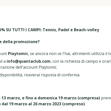
% SU TUTTI I CAMPI: Tennis, Padel e Beach-volley
e della promozione?
ount
Playtomic
, se ancora non ce l'hai, altrimenti utilizza il 
il a
info@quantaclub.com
, con la richiesta di campo e orar
strazione dell'account Playtomic.
 disponibilità, riceverai risposta di conferma.
ì 13 marzo, e fino a domenica 19 marzo (compresa)
preno
a
dal
19 marzo al 26 marzo 2023 (compreso)
.