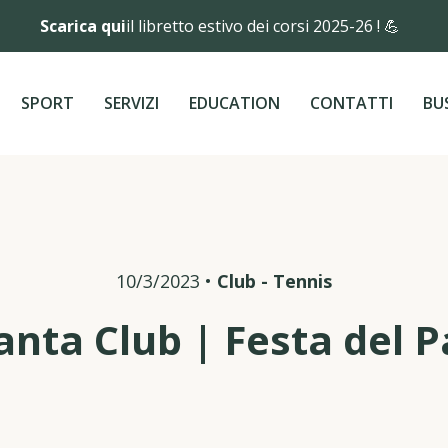
Scarica qui
il libretto estivo dei corsi 2025-26 ! 💪
SPORT
SERVIZI
EDUCATION
CONTATTI
BU
10/3/2023
•
Club
-
Tennis
nta Club | Festa del 