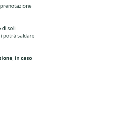
di prenotazione
 di soli
i potrà saldare
azione
,
in caso