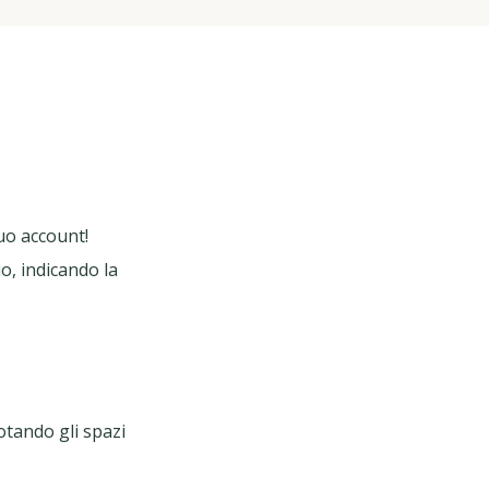
tuo account!
io, indicando la
tando gli spazi