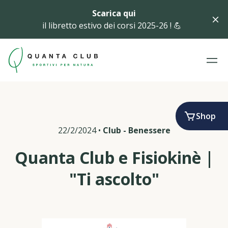
Scarica qui
il libretto estivo dei corsi 2025-26 ! 💪
Shop
22/2/2024
•
Club
-
Benessere
Quanta Club e Fisiokinè |
"Ti ascolto"