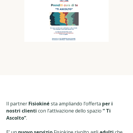
Il partner
Fisiokiné
sta ampliando l’offerta
per i
nostri clienti
con l’attivazione dello spazio
“ Ti
Ascolto”
.
E’ un
nuovo servizio
Fisiokine rivolto agli
adulti
che