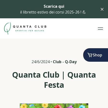
Scarica qui
il libretto estivo dei corsi 2025-26 ! 💪
Shop
24/6/2024
•
Club
-
Q-Day
Quanta Club | Quanta
Festa