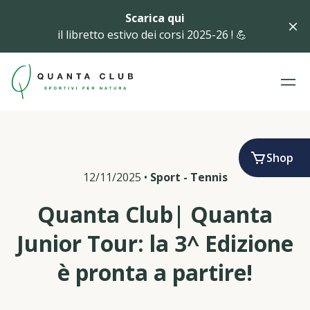
Scarica qui
il libretto estivo dei corsi 2025-26 ! 💪
Shop
12/11/2025
•
Sport
-
Tennis
Quanta Club| Quanta
Junior Tour: la 3^ Edizione
è pronta a partire!